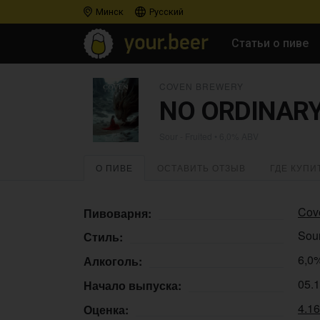
Минск
Русский
Статьи о пиве
COVEN BREWERY
NO ORDINARY
Sour - Fruited
• 6,0% ABV
О ПИВЕ
ОСТАВИТЬ ОТЗЫВ
ГДЕ КУПИ
Cov
Пивоварня:
Sour
Стиль:
6,0
Алкоголь:
05.
Начало выпуска:
4.1
Оценка: