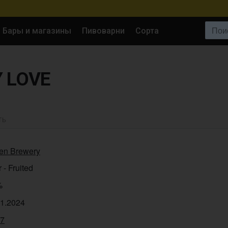
Поиск:
Бары и магазины
Пивоварни
Сорта
 LOVE
ТЬ
en Brewery
 - Fruited
%
11.2024
67