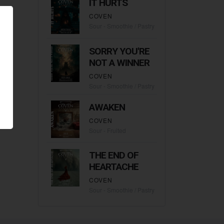
IT HURTS
COVEN
Sour - Smoothie / Pastry
SORRY YOU'RE
NOT A WINNER
COVEN
Sour - Smoothie / Pastry
AWAKEN
COVEN
Sour - Fruited
THE END OF
HEARTACHE
COVEN
Sour - Smoothie / Pastry