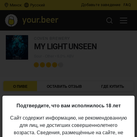
Добавьте заведение
FAQ
Минск
Русский
COVEN BREWERY
MY LIGHT UNSEEN
Sour - Other
• 6,0% ABV
О ПИВЕ
ОСТАВИТЬ ОТЗЫВ
ГДЕ КУПИТЬ
Coven Brewery
Пивоварня:
Подтвердите, что вам исполнилось 18 лет
Sour - Other
Стиль:
Сайт содержит информацию, не рекомендованную
6,0%
Алкоголь:
для лиц, не достигших совершеннолетнего
Начало
возраста. Сведения, размещённые на сайте, не
12.07.2023
выпуска: