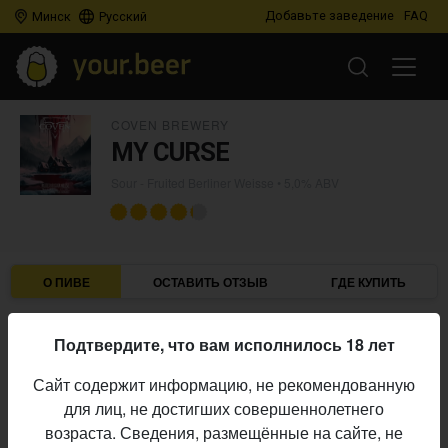
Добавьте заведение
FAQ
Минск
Русский
COVEN BREWERY
MY CURSE
Sour - Fruited Berliner Weisse
• 5,0% ABV
О ПИВЕ
ОСТАВИТЬ ОТЗЫВ
ГДЕ КУПИТЬ
Coven Brewery
Пивоварня:
Подтвердите, что вам исполнилось 18 лет
Sour - Fruited Berliner Weisse
Стиль:
Сайт содержит информацию, не рекомендованную
5,0%
Алкоголь:
для лиц, не достигших совершеннолетнего
Начало
возраста. Сведения, размещённые на сайте, не
22.05.2023
выпуска: