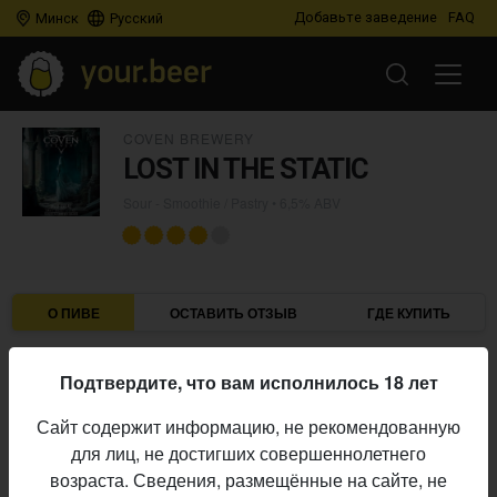
Добавьте заведение
FAQ
Минск
Русский
COVEN BREWERY
LOST IN THE STATIC
Sour - Smoothie / Pastry
• 6,5% ABV
О ПИВЕ
ОСТАВИТЬ ОТЗЫВ
ГДЕ КУПИТЬ
Coven Brewery
Пивоварня:
Подтвердите, что вам исполнилось 18 лет
Sour - Smoothie / Pastry
Стиль:
Сайт содержит информацию, не рекомендованную
6,5%
Алкоголь:
для лиц, не достигших совершеннолетнего
Начало
возраста. Сведения, размещённые на сайте, не
13.07.2023
выпуска: