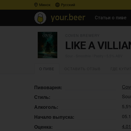
Минск
Русский
Статьи о пиве
COVEN BREWERY
LIKE A VILLIA
Sour - Smoothie / Pastry
• 5,5% ABV
О ПИВЕ
ОСТАВИТЬ ОТЗЫВ
ГДЕ КУПИ
Cov
Пивоварня:
Sour
Стиль:
5,5
Алкоголь:
05.
Начало выпуска:
4.0
Оценка: