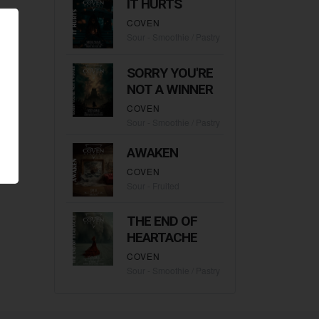
IT HURTS
COVEN
Sour - Smoothie / Pastry
SORRY YOU'RE
NOT A WINNER
COVEN
Sour - Smoothie / Pastry
AWAKEN
COVEN
Sour - Fruited
THE END OF
HEARTACHE
COVEN
Sour - Smoothie / Pastry