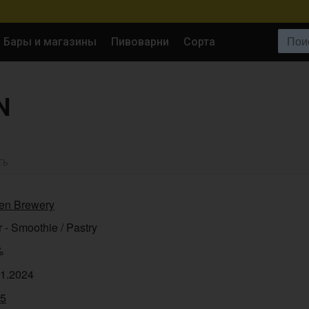
Поиск:
Бары и магазины
Пивоварни
Сорта
N
ТЬ
en Brewery
 - Smoothie / Pastry
%
11.2024
15