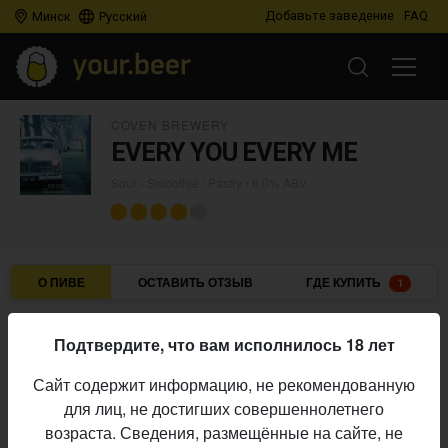
Добавьте заведение
FAQ
Минск
Русский
COVEN BREWERY
EVERY YOU EVERY ME
Sour - Smoothie / Pastry
• 6,0% ABV
О ПИВЕ
ОСТАВИТЬ ОТЗЫВ
ГДЕ КУПИТЬ
1
Coven Brewery
Пивоварня:
Подтвердите, что вам исполнилось 18 лет
Sour - Smoothie / Pastry
Стиль:
Сайт содержит информацию, не рекомендованную
6,0%
Алкоголь:
для лиц, не достигших совершеннолетнего
Начало
возраста. Сведения, размещённые на сайте, не
09.09.2022
выпуска: