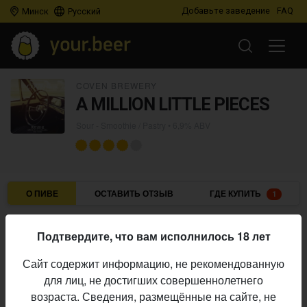
Добавьте заведение
FAQ
Минск
Русский
COVEN BREWERY
A MILLION LITTLE PIECES
Sour - Smoothie / Pastry
• 6,9% ABV
О ПИВЕ
ОСТАВИТЬ ОТЗЫВ
ГДЕ КУПИТЬ
1
Coven Brewery
Пивоварня:
Подтвердите, что вам исполнилось 18 лет
Sour - Smoothie / Pastry
Стиль:
Сайт содержит информацию, не рекомендованную
6,9%
Алкоголь:
для лиц, не достигших совершеннолетнего
Начало
возраста. Сведения, размещённые на сайте, не
25.02.2023
выпуска: