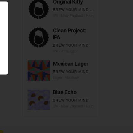
Original Kitty
BREW YOUR MIND
×
MA ARTISAN ALES
IPA - New England / Hazy
Clean Project:
IPA
BREW YOUR MIND
IPA - American
Mexican Lager
BREW YOUR MIND
Lager - Mexican
Blue Echo
BREW YOUR MIND
IPA - New England / Hazy