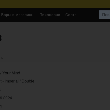
Поиск:
Бары и магазины
Пивоварни
Сорта
3
ТЬ
w Your Mind
t - Imperial / Double
%
09.2024
51