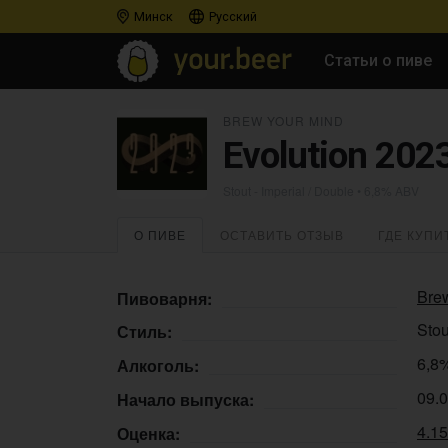
Минск
Русский
Статьи о пиве
BREW YOUR MIND
Evolution 202
Stout - Imperial / Double
• 6,8% ABV
О ПИВЕ
ОСТАВИТЬ ОТЗЫВ
ГДЕ КУПИ
Bre
Пивоварня:
Stou
Стиль:
6,8
Алкоголь:
09.
Начало выпуска:
4.1
Оценка: