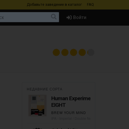
Добавьте заведение
в каталог
FAQ
Войти
НЕДАВНИЕ СОРТА
Human Experiment FIFTY
EIGHT
BREW YOUR MIND
IPA - Imperial / Double New England / Hazy