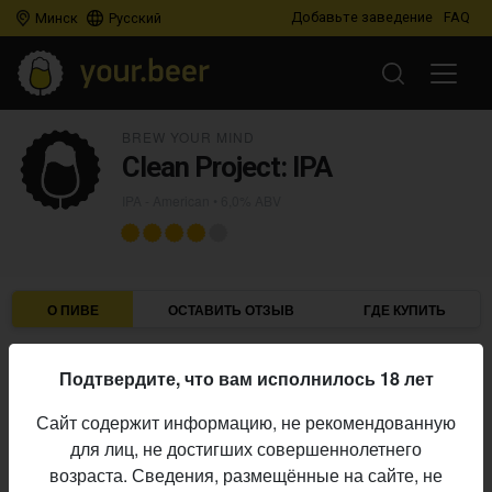
Добавьте заведение
FAQ
Минск
Русский
BREW YOUR MIND
Clean Project: IPA
IPA - American
• 6,0% ABV
О ПИВЕ
ОСТАВИТЬ ОТЗЫВ
ГДЕ КУПИТЬ
Brew Your Mind
Пивоварня:
Подтвердите, что вам исполнилось 18 лет
IPA - American
Стиль:
Сайт содержит информацию, не рекомендованную
6,0%
Алкоголь:
для лиц, не достигших совершеннолетнего
Начало
возраста. Сведения, размещённые на сайте, не
21.07.2025
выпуска: