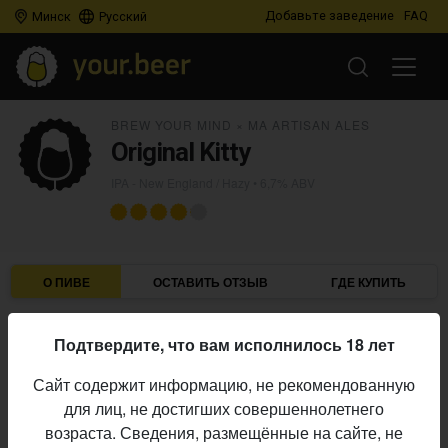
Добавьте заведение
FAQ
Минск
Русский
BREW YOUR MIND
×
MA ARTISAN ALES
Original Kitty
IPA - New England / Hazy
• 6,7% ABV
О ПИВЕ
ОСТАВИТЬ ОТЗЫВ
ГДЕ КУПИТЬ
Brew Your Mind
×
MA Artisan Ales
Пивоварни:
Подтвердите, что вам исполнилось 18 лет
IPA - New England / Hazy
Стиль:
Сайт содержит информацию, не рекомендованную
6,7%
Алкоголь:
для лиц, не достигших совершеннолетнего
Начало
возраста. Сведения, размещённые на сайте, не
28.07.2025
выпуска: