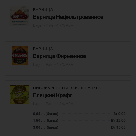
ВАРНИЦА
Варница Нефильтрованное
Lager - Pale
• 4,7% ABV
ВАРНИЦА
Варница Фирменное
Lager - Pale
• 4,7% ABV
ПИВОВАРЕННЫЙ ЗАВОД ПАНКРАТ
Елецкий Крафт
Lager - Pale
• 4,8% ABV
0,65 л. (банка):
Br 9,00
1,50 л. (банка):
Br 22,00
3,00 л. (банка):
Br 35,00