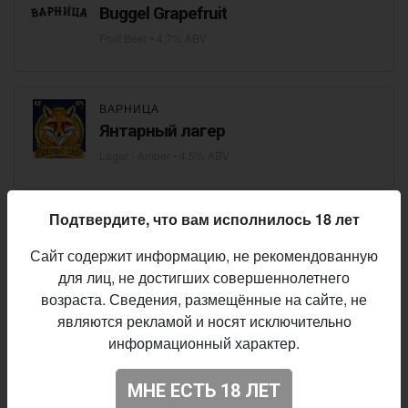
Buggel Grapefruit
Fruit Beer
• 4,7% ABV
ВАРНИЦА
Янтарный лагер
Lager - Amber
• 4,5% ABV
Подтвердите, что вам исполнилось 18 лет
ВАРНИЦА
Pilsner
Сайт содержит информацию, не рекомендованную
Pilsner - Czech / Bohemian
• 4,3% ABV
для лиц, не достигших совершеннолетнего
возраста. Сведения, размещённые на сайте, не
являются рекламой и носят исключительно
информационный характер.
ВАРНИЦА
Смоленское
МНЕ ЕСТЬ 18 ЛЕТ
Lager - Pale
• 4,3% ABV