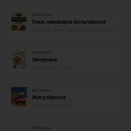
ВАРНИЦА
Семь пивоваров Бельгийское
Wheat Beer - Witbier / Blanche
• 5,5% ABV • 16 IBU
ВАРНИЦА
Литрушка
Lager - Pale
• 4,7% ABV
ВАРНИЦА
Жигулёвское
Lager - Pale
• 4,3% ABV
ВАРНИЦА