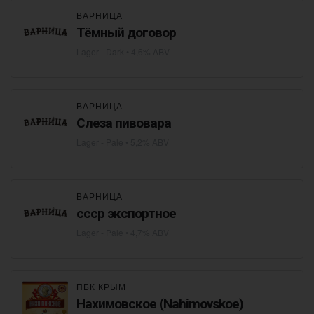
ВАРНИЦА
Тёмный договор
Lager - Dark
• 4,6% ABV
ВАРНИЦА
Слеза пивовара
Lager - Pale
• 5,2% ABV
ВАРНИЦА
ссср экспортное
Lager - Pale
• 4,7% ABV
ПБК КРЫМ
Нахимовское (Nahimovskoe)