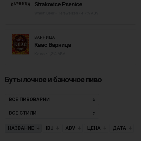
Strakovice Psenice
Wheat Beer - Hefeweizen
• 4,7% ABV
ВАРНИЦА
Квас Варница
Kvass
• 1,2% ABV
Бутылочное и баночное пиво
НАЗВАНИЕ
IBU
ABV
ЦЕНА
ДАТА