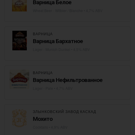
Варница Белое
Wheat Beer - Witbier / Blanche
• 4,7% ABV
ВАРНИЦА
Варница Бархатное
Lager - Munich Dunkel
• 4,5% ABV
ВАРНИЦА
Варница Нефильтрованное
Lager - Pale
• 4,7% ABV
ЗЛЫНКОВСКИЙ ЗАВОД КАСКАД
Мохито
Cocktails
• 4,9% ABV