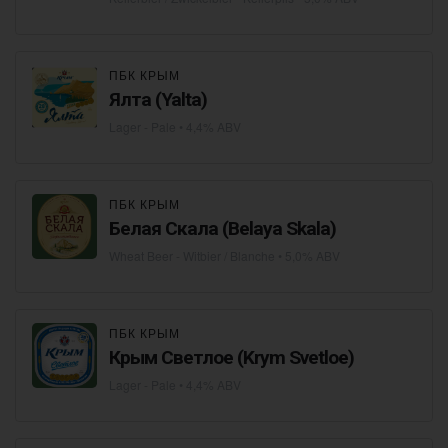
ПБК КРЫМ
Ялта (Yalta)
Lager - Pale
• 4,4% ABV
ПБК КРЫМ
Белая Скала (Belaya Skala)
Wheat Beer - Witbier / Blanche
• 5,0% ABV
ПБК КРЫМ
Крым Светлое (Krym Svetloe)
Lager - Pale
• 4,4% ABV