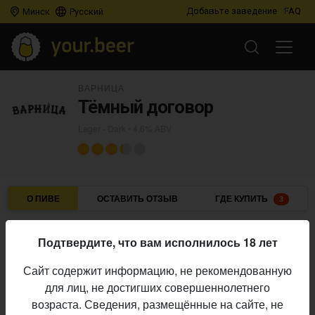
Добавьте заведение
FAQ
Минск
Русский
ВАРНИЦА
Тёмный договор
Lager - Dark
• 4,6% ABV
О ПИВЕ
ОСТАВИТЬ ОТЗЫВ
ГДЕ КУПИТЬ
3
Варница
Пивоварня:
Подтвердите, что вам исполнилось 18 лет
Lager - Dark
Стиль:
Сайт содержит информацию, не рекомендованную
4,6%
Алкоголь:
для лиц, не достигших совершеннолетнего
Начало
возраста. Сведения, размещённые на сайте, не
26.08.2025
выпуска: