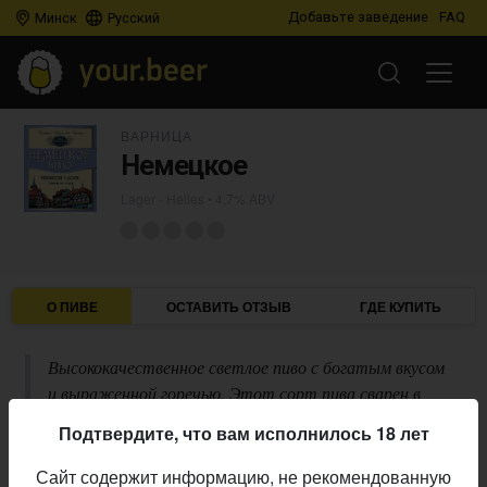
Добавьте заведение
FAQ
Минск
Русский
ВАРНИЦА
Немецкое
Lager - Helles
• 4,7% ABV
О ПИВЕ
ОСТАВИТЬ ОТЗЫВ
ГДЕ КУПИТЬ
Высококачественное светлое пиво с богатым вкусом
и выраженной горечью. Этот сорт пива сварен в
лучших традициях классического немецкого пива.
Подтвердите, что вам исполнилось 18 лет
Описание производителя
Сайт содержит информацию, не рекомендованную