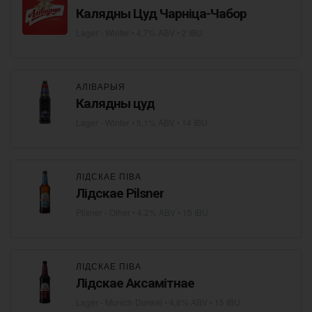
Калядны Цуд Чарніца-Чабор
Lager - Winter
• 4,7% ABV • 2 IBU
АЛІВАРЫЯ
Калядны цуд
Lager - Winter
• 5,1% ABV • 14 IBU
ЛІДСКАЕ ПІВА
Лідскае Pilsner
Pilsner - Other
• 4,2% ABV • 15 IBU
ЛІДСКАЕ ПІВА
Лідскае Аксамітнае
Lager - Munich Dunkel
• 4,8% ABV • 15 IBU