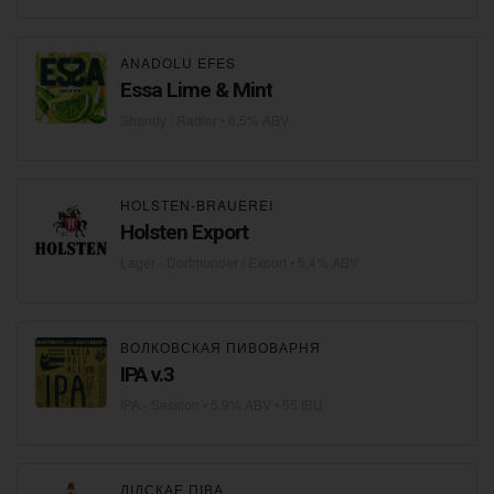
ANADOLU EFES
Essa Lime & Mint
Shandy / Radler
• 6,5% ABV
HOLSTEN-BRAUEREI
Holsten Export
Lager - Dortmunder / Export
• 5,4% ABV
ВОЛКОВСКАЯ ПИВОВАРНЯ
IPA v.3
IPA - Session
• 5,9% ABV • 55 IBU
ЛІДСКАЕ ПІВА