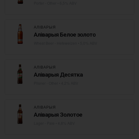
Porter - Other
• 6,5% ABV
АЛІВАРЫЯ
Аліварыя Белое золото
Wheat Beer - Hefeweizen
• 5,0% ABV
АЛІВАРЫЯ
Аліварыя Десятка
Pilsner - Other
• 4,2% ABV
АЛІВАРЫЯ
Аліварыя Золотое
Lager - Pale
• 4,8% ABV