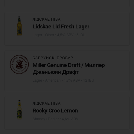
ЛІДСКАЕ ПІВА
Lidskae Lid Fresh Lager
Lager - Other
• 4,5% ABV • 5 IBU
БАБРУЙСКІ БРОВАР
Miller Genuine Draft / Миллер
Дженьюин Драфт
Lager - American
• 4,7% ABV • 12 IBU
ЛІДСКАЕ ПІВА
Rocky Croc Lemon
Shandy / Radler
• 4,6% ABV