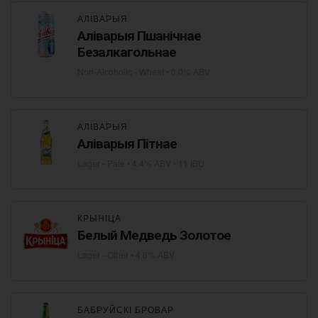
АЛІВАРЫЯ
Аліварыя Пшанічнае
Безалкагольнае
Non-Alcoholic - Wheat
• 0,0% ABV
АЛІВАРЫЯ
Аліварыя Пітнае
Lager - Pale
• 4,4% ABV • 11 IBU
КРЫНІЦА
Белый Медведь Золотое
Lager - Other
• 4,6% ABV
БАБРУЙСКІ БРОВАР