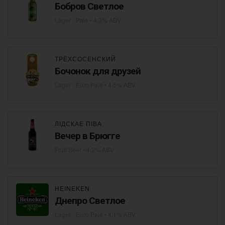
Бобров Светлое
Lager - Pale
• 4,3% ABV
ТРЁХСОСЕНСКИЙ
Бочонок для друзей
Lager - Euro Pale
• 4,5% ABV
ЛІДСКАЕ ПІВА
Вечер в Брюгге
Fruit Beer
• 4,2% ABV
HEINEKEN
Днепро Светлое
Lager - Euro Pale
• 4,1% ABV