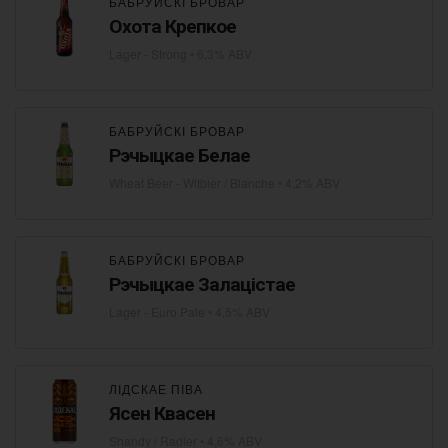
БАБРУЙСКІ БРОВАР
Охота Крепкое
Lager - Strong
• 6,3% ABV
БАБРУЙСКІ БРОВАР
Рэчыцкае Белае
Wheat Beer - Witbier / Blanche
• 4,2% ABV
БАБРУЙСКІ БРОВАР
Рэчыцкае Залацістае
Lager - Euro Pale
• 4,5% ABV
ЛІДСКАЕ ПІВА
Ясен Квасен
Shandy / Radler
• 4,6% ABV