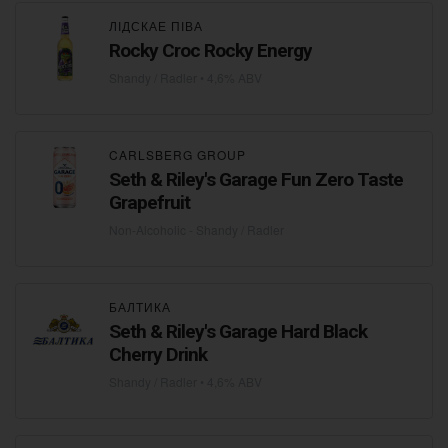
ЛІДСКАЕ ПІВА
Rocky Croc Rocky Energy
Shandy / Radler
• 4,6% ABV
CARLSBERG GROUP
Seth & Riley's Garage Fun Zero Taste
Grapefruit
Non-Alcoholic - Shandy / Radler
БАЛТИКА
Seth & Riley's Garage Hard Black
Cherry Drink
Shandy / Radler
• 4,6% ABV