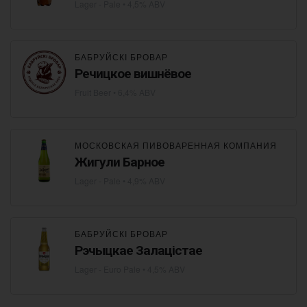
Lager - Pale
• 4,5% ABV
БАБРУЙСКІ БРОВАР
Речицкое вишнёвое
Fruit Beer
• 6,4% ABV
МОСКОВСКАЯ ПИВОВАРЕННАЯ КОМПАНИЯ
Жигули Барное
Lager - Pale
• 4,9% ABV
БАБРУЙСКІ БРОВАР
Рэчыцкае Залацістае
Lager - Euro Pale
• 4,5% ABV