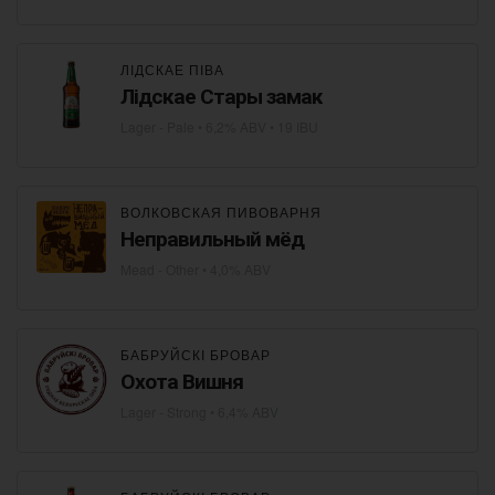
ЛІДСКАЕ ПІВА
Лідскае Стары замак
Lager - Pale
• 6,2% ABV • 19 IBU
ВОЛКОВСКАЯ ПИВОВАРНЯ
Неправильный мёд
Mead - Other
• 4,0% ABV
БАБРУЙСКІ БРОВАР
Охота Вишня
Lager - Strong
• 6,4% ABV