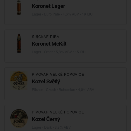
Koronet Lager
Lager - Euro Pale
• 4,6% ABV • 19 IBU
ЛІДСКАЕ ПІВА
Koronet McKilt
Lager - Other
• 5,8% ABV • 15 IBU
PIVOVAR VELKÉ POPOVICE
Kozel Světlý
Pilsner - Czech / Bohemian
• 4,0% ABV
PIVOVAR VELKÉ POPOVICE
Kozel Černý
Lager - Dark
• 3,8% ABV