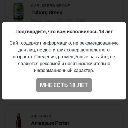
CARLSBERG GROUP
Tuborg Green
Pilsner - Other
• 4,6% ABV • 18 IBU
Подтвердите, что вам исполнилось 18 лет
Сайт содержит информацию, не рекомендованную
ТРЁХСОСЕНСКИЙ
VANBIER
для лиц, не достигших совершеннолетнего
возраста. Сведения, размещённые на сайте, не
Lager - Pale
• 4,5% ABV
являются рекламой и носят исключительно
информационный характер.
БАЛТИКА
МНЕ ЕСТЬ 18 ЛЕТ
Žatecký Gus
Lager - Euro Pale
• 4,6% ABV
АЛІВАРЫЯ
Аліварыя Porter