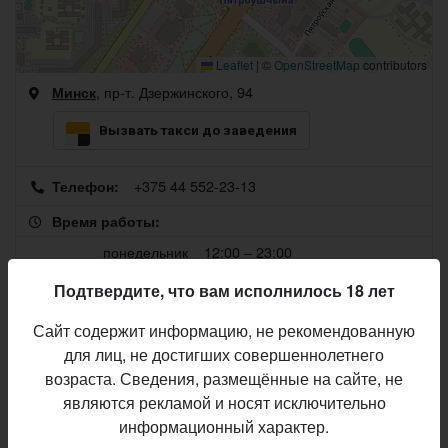
Leaflet
|
©
OpenStreetMap
contributors
, пр-т. Дзержинского, 94
Минск
Вызвать такси до заведения
+375 44 552-23-13
Телефон:
Время работы:
понедельник
12:00 – 23:00
вторник
12:00 – 23:00
Подтвердите, что вам исполнилось 18 лет
среда
12:00 – 23:00
Сайт содержит информацию, не рекомендованную
черверг
12:00 – 23:00
для лиц, не достигших совершеннолетнего
12:00 – 23:00
сегодня
возраста. Сведения, размещённые на сайте, не
являются рекламой и носят исключительно
суббота
12:00 – 23:00
информационный характер.
воскресенье
12:00 – 23:00