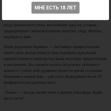
На 30 кранах «Точки» по адресу пр-т. Дзержинского, 94
МНЕ ЕСТЬ 18 ЛЕТ
течёт свежее пиво как классических видов, так и крафт. В
ассортименте магазина-бара вы также найдёте интересные
виды бутылочного пива, вкуснейшие закуски, а также
традиционные слабоалкогольные напитки: сидр, збитень,
медовуха и квас.
Наши радушные бармены — настоящие профессионалы
своего дела, всегда помогут вам подобрать идеальный
вариант пенного напитка под ваши вкусовые предпочтения
и настроение. Вы сможете купить бутылочку любимого
пенного с собой либо душевно провести время со своими
близкими в нашем баре – для этого оборудовано более 45
комфортных посадочных мест.
«Точка» — всегда свежее пиво и добрая атмосфера. Ждём
вас в гости!