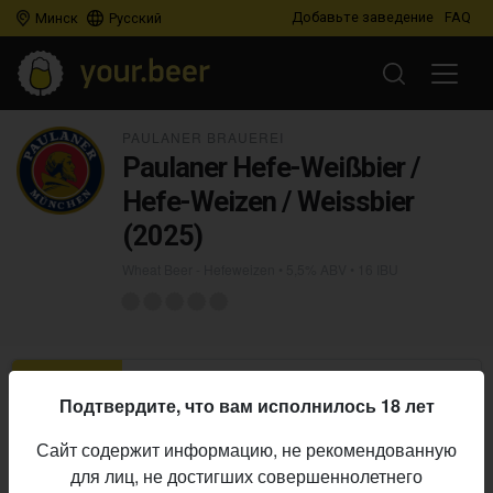
Добавьте заведение
FAQ
Минск
Русский
PAULANER BRAUEREI
Paulaner Hefe-Weißbier /
Hefe-Weizen / Weissbier
(2025)
Wheat Beer - Hefeweizen
• 5,5% ABV • 16 IBU
О ПИВЕ
ОСТАВИТЬ ОТЗЫВ
ГДЕ КУПИТЬ
1
Подтвердите, что вам исполнилось 18 лет
Paulaner Brauerei
Пивоварня:
Сайт содержит информацию, не рекомендованную
Wheat Beer - Hefeweizen
Стиль:
для лиц, не достигших совершеннолетнего