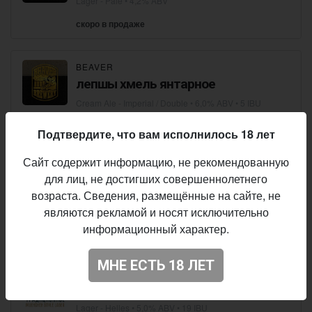
Lager - Pale
• 4,2% ABV
скоро в продаже
BEAVER
лепшы хмель янтарное
Cream Ale - Imperial / Double
• 6,0% ABV • 5 IBU
скоро в продаже
Подтвердите, что вам исполнилось 18 лет
Сайт содержит информацию, не рекомендованную
BEAVER
для лиц, не достигших совершеннолетнего
Osiris
возраста. Сведения, размещённые на сайте, не
Wheat Beer - Hefeweizen
• 4,7% ABV
являются рекламой и носят исключительно
информационный характер.
скоро в продаже
МНЕ ЕСТЬ 18 ЛЕТ
ЛЕПШЫ ХМЕЛЬ
Традиционное
Lager - Helles
• 5,0% ABV • 19 IBU