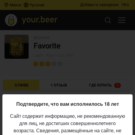
Добавьте заведение
FAQ
Минск
Русский
BEAVER
Favorite
Lager - Pale
• 4,2% ABV
О ПИВЕ
1 ОТЗЫВ
ГДЕ КУПИТЬ
1
Beaver
Пивоварня:
Подтвердите, что вам исполнилось 18 лет
Lager - Pale
Стиль:
Сайт содержит информацию, не рекомендованную
4,2%
Алкоголь:
для лиц, не достигших совершеннолетнего
Начало
возраста. Сведения, размещённые на сайте, не
13.02.2024
выпуска: