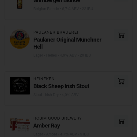
Grimbergen Blonde
Belgian Blonde
• 6,7% ABV • 22 IBU
PAULANER BRAUEREI
Paulaner Original Münchner
Hell
Lager - Helles
• 4,9% ABV • 20 IBU
HEINEKEN
Black Sheep Irish Stout
Stout - Irish Dry
• 4,0% ABV
ROBIM GOOD BREWERY
Amber Ray
Lager - Amber
• 4,7% ABV • 9 IBU