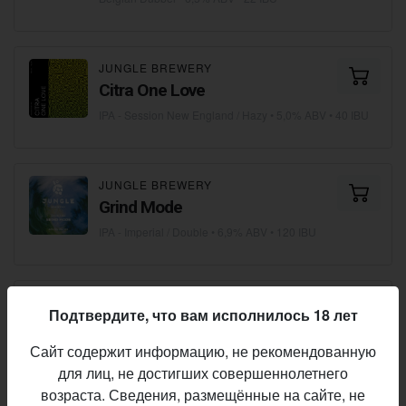
JUNGLE BREWERY
Citra One Love
IPA - Session New England / Hazy
• 5,0% ABV • 40 IBU
JUNGLE BREWERY
Grind Mode
IPA - Imperial / Double
• 6,9% ABV • 120 IBU
JUNGLE BREWERY
Подтвердите, что вам исполнилось 18 лет
Last Believer
Сайт содержит информацию, не рекомендованную
IPA - American
• 5,8% ABV • 60 IBU
для лиц, не достигших совершеннолетнего
возраста. Сведения, размещённые на сайте, не