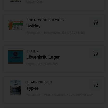
Lager - Other
ROBIM GOOD BREWERY
Holiday
Wheat Beer - Hefeweizen
• 5,4% ABV • 5 IBU
SPATEN
Löwenbräu Lager
Lager - Pale
• 4,0% ABV
BRAUNING BIER
Турне
Wheat Beer - Witbier / Blanche
• 4,2% ABV • 8 IBU