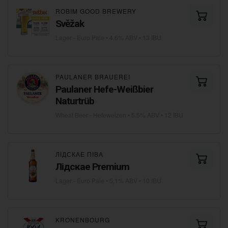
ROBIM GOOD BREWERY
Svěžak
Lager - Euro Pale
• 4,6% ABV • 13 IBU
PAULANER BRAUEREI
Paulaner Hefe-Weißbier
Naturtrüb
Wheat Beer - Hefeweizen
• 5,5% ABV • 12 IBU
ЛІДСКАЕ ПІВА
Лідскае Premium
Lager - Euro Pale
• 5,1% ABV • 10 IBU
KRONENBOURG