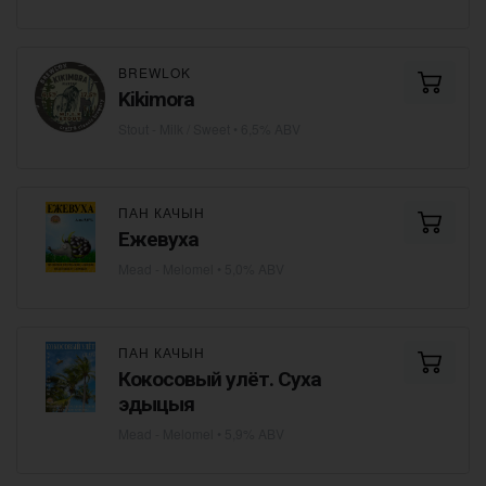
BREWLOK
Kikimora
Stout - Milk / Sweet
• 6,5% ABV
ПАН КАЧЫН
Ежевуха
Mead - Melomel
• 5,0% ABV
ПАН КАЧЫН
Кокосовый улёт. Cуха
эдыцыя
Mead - Melomel
• 5,9% ABV