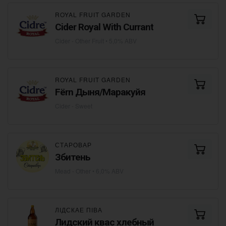
ROYAL FRUIT GARDEN
Cider Royal With Currant
Cider - Other Fruit
• 5,0% ABV
ROYAL FRUIT GARDEN
Fёrn Дыня/Маракуйя
Cider - Sweet
СТАРОВАР
Збитень
Mead - Other
• 6,0% ABV
ЛІДСКАЕ ПІВА
Лидский квас хлебный