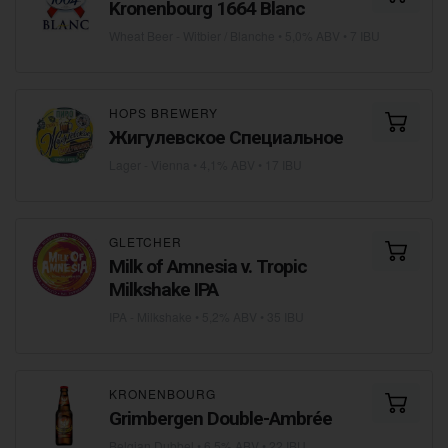
Kronenbourg 1664 Blanc
Wheat Beer - Witbier / Blanche
• 5,0% ABV • 7 IBU
HOPS BREWERY
Жигулевское Специальное
Lager - Vienna
• 4,1% ABV • 17 IBU
GLETCHER
Milk of Amnesia v. Tropic
Milkshake IPA
IPA - Milkshake
• 5,2% ABV • 35 IBU
KRONENBOURG
Grimbergen Double-Ambrée
Belgian Dubbel
• 6,5% ABV • 22 IBU