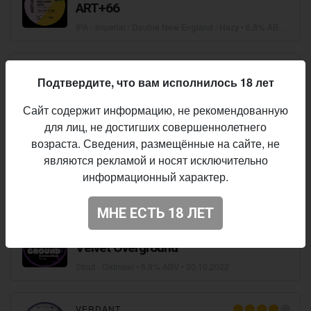
ART+66
IPA - Imperial / Double New England / Hazy
• 6,8% ABV •
24.0
VERDANT
Подтвердите, что вам исполнилось 18 лет
Sundialer
Pale Ale - New England / Hazy
• 5,0% ABV •
29.03.2023
Сайт содержит информацию, не рекомендованную
для лиц, не достигших совершеннолетнего
возраста. Сведения, размещённые на сайте, не
VERDANT
являются рекламой и носят исключительно
Gus Knows!
информационный характер.
IPA - New England / Hazy
• 6,5% ABV •
21.03.2023
МНЕ ЕСТЬ 18 ЛЕТ
VERDANT
Velvet Overground
Stout - Oatmeal
• 6,8% ABV •
20.10.2022
VERDANT