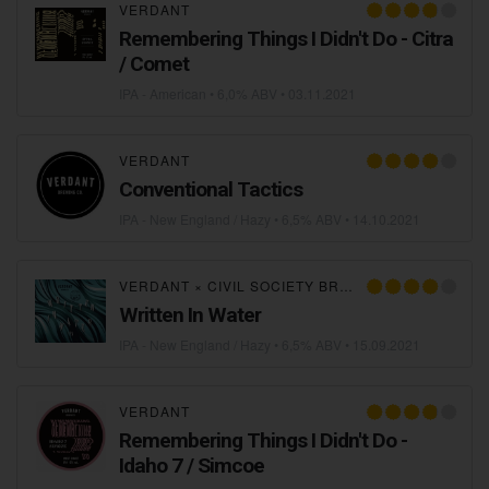
VERDANT
Remembering Things I Didn't Do - Citra
/ Comet
IPA - American
• 6,0% ABV •
03.11.2021
VERDANT
Conventional Tactics
IPA - New England / Hazy
• 6,5% ABV •
14.10.2021
VERDANT
×
CIVIL SOCIETY BREWING
Written In Water
IPA - New England / Hazy
• 6,5% ABV •
15.09.2021
VERDANT
Remembering Things I Didn't Do -
Idaho 7 / Simcoe