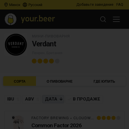
Добавьте заведение
FAQ
Минск
Русский
МИНИ-ПИВОВАРНЯ
Verdant
Пенрин, Британия
СОРТА
О ПИВОВАРНЕ
ГДЕ КУПИТЬ
IBU
ABV
ДАТА
В ПРОДАЖЕ
FACTORY BREWING
×
CLOUDWATER
×
VERDANT
×
Common Factor 2026