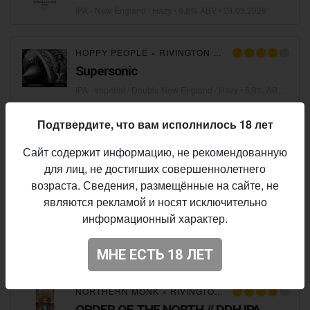
IPA - New England / Hazy
• 6,8% ABV •
24.03.2026
HOPPY PEOPLE
×
RIVINGTON BREWING CO
Supersonic
IPA - Imperial / Double New England / Hazy
• 6,8% ABV •
13.0
Подтвердите, что вам исполнилось 18 лет
BROWAR PINTA
×
RIVINGTON BREWING CO
Hazy Discovery Rivington
Сайт содержит информацию, не рекомендованную
для лиц, не достигших совершеннолетнего
IPA - New England / Hazy
• 6,5% ABV •
14.06.2024
возраста. Сведения, размещённые на сайте, не
являются рекламой и носят исключительно
BEAK BREWERY
×
TRACK BREWING COMPANY
×
R
информационный характер.
Triangles
IPA - Imperial / Double New England / Hazy
• 6,8% ABV •
07.0
МНЕ ЕСТЬ 18 ЛЕТ
NORTHERN MONK
×
RIVINGTON BREWING CO
ORDER OF THE NORTH // DDH IPA