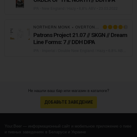
IPA - New England / Hazy
• 6,8% ABV •
23.03.2022
NORTHERN MONK
×
OVERTONE BREWING CO
×
RI
Patrons Project 21.07 // SKGN // Dream
Line Forms: 7 // DDH DIPA
IPA - Imperial / Double New England / Hazy
• 6,8% ABV • 25 IBU •
Не нашли ваш бар или магазин в каталоге?
ДОБАВЬТЕ ЗАВЕДЕНИЕ
Your.Beer — информационный сайт и мобильное приложение о пиве
и пивных заведениях в Беларуси и Украине