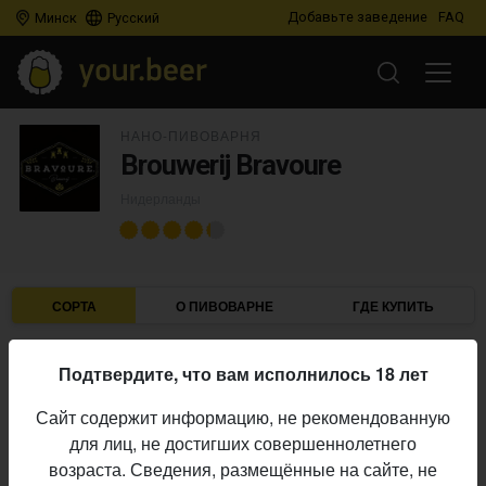
Добавьте заведение
FAQ
Минск
Русский
НАНО-ПИВОВАРНЯ
Brouwerij Bravoure
Нидерланды
СОРТА
О ПИВОВАРНЕ
ГДЕ КУПИТЬ
Подтвердите, что вам исполнилось 18 лет
IBU
ABV
ДАТА
В ПРОДАЖЕ
Сайт содержит информацию, не рекомендованную
для лиц, не достигших совершеннолетнего
BROUWERIJ KEES
×
BROUWERIJ BRAVOURE
возраста. Сведения, размещённые на сайте, не
Fate Loves the Fearless