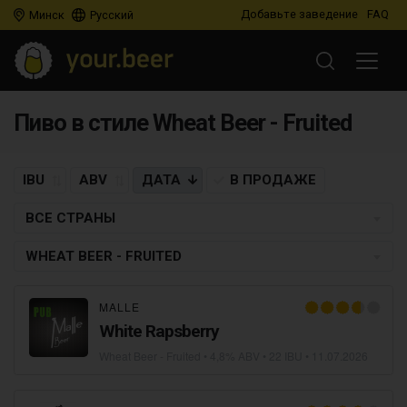
Добавьте заведение
FAQ
Минск
Русский
Пиво в стиле Wheat Beer - Fruited
IBU
ABV
ДАТА
В ПРОДАЖЕ
ВСЕ СТРАНЫ
WHEAT BEER - FRUITED
MALLE
White Rapsberry
Wheat Beer - Fruited
• 4,8% ABV • 22 IBU •
11.07.2026