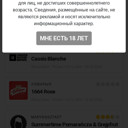
для лиц, не достигших совершеннолетнего
возраста. Сведения, размещённые на сайте, не
D3IWA BREWERY
являются рекламой и носят исключительно
Summer Jam: Melon, Watermelon,
информационный характер.
Grapefruit
Wheat Beer - Fruited
• 4,6% ABV • 10 IBU •
19.09.2024
МНЕ ЕСТЬ 18 ЛЕТ
UNDERWOOD BREWERY
Cassis Blanche
Wheat Beer - Fruited
• 4,1% ABV •
20.08.2024
АЛІВАРЫЯ
1664 Rose
Wheat Beer - Fruited
• 4,5% ABV •
19.08.2024
MARYENSZTADT
Summertime Pomarańcza & Grejpfrut