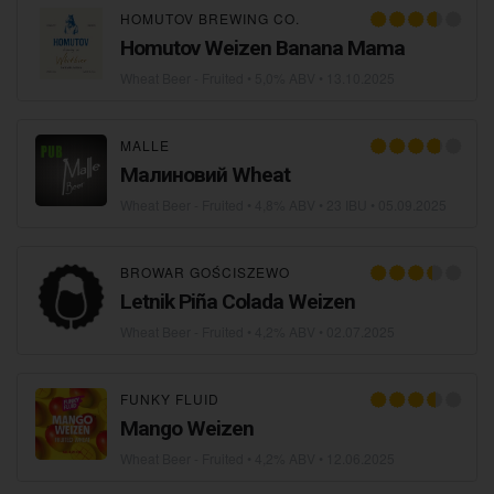
HOMUTOV BREWING CO.
Homutov Weizen Banana Mama
Wheat Beer - Fruited
• 5,0% ABV •
13.10.2025
MALLE
Малиновий Wheat
Wheat Beer - Fruited
• 4,8% ABV • 23 IBU •
05.09.2025
BROWAR GOŚCISZEWO
Letnik Piña Colada Weizen
Wheat Beer - Fruited
• 4,2% ABV •
02.07.2025
FUNKY FLUID
Mango Weizen
Wheat Beer - Fruited
• 4,2% ABV •
12.06.2025