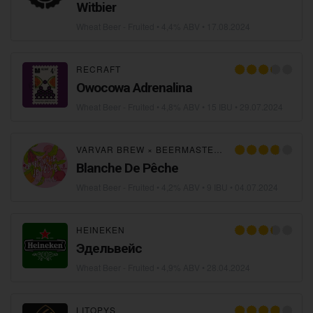
Witbier
Wheat Beer - Fruited
• 4,4% ABV •
17.08.2024
RECRAFT
Owocowa Adrenalina
Wheat Beer - Fruited
• 4,8% ABV • 15 IBU •
29.07.2024
VARVAR BREW
×
BEERMASTER BREW
Blanche De Pêche
Wheat Beer - Fruited
• 4,2% ABV • 9 IBU •
04.07.2024
HEINEKEN
Эдельвейс
Wheat Beer - Fruited
• 4,9% ABV •
28.04.2024
LITOPYS