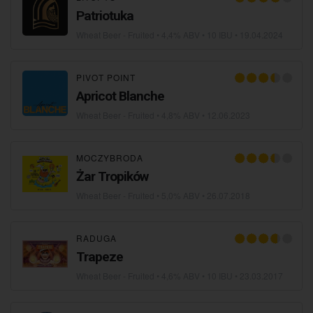
Patriotuka
Wheat Beer - Fruited
• 4,4% ABV • 10 IBU •
19.04.2024
PIVOT POINT
Apricot Blanche
Wheat Beer - Fruited
• 4,8% ABV •
12.06.2023
MOCZYBRODA
Żar Tropików
Wheat Beer - Fruited
• 5,0% ABV •
26.07.2018
RADUGA
Trapeze
Wheat Beer - Fruited
• 4,6% ABV • 10 IBU •
23.03.2017