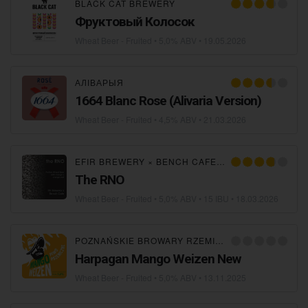
BLACK CAT BREWERY
Фруктовый Колосок
Wheat Beer - Fruited
• 5,0% ABV •
19.05.2026
АЛІВАРЫЯ
1664 Blanc Rose (Alivaria Version)
Wheat Beer - Fruited
• 4,5% ABV •
21.03.2026
EFIR BREWERY
×
BENCH CAFE BREWING
The RNO
Wheat Beer - Fruited
• 5,0% ABV • 15 IBU •
18.03.2026
POZNAŃSKIE BROWARY RZEMIEŚLNICZE
Harpagan Mango Weizen New
Wheat Beer - Fruited
• 5,0% ABV •
13.11.2025