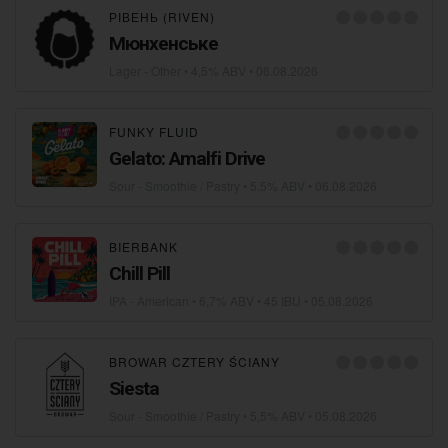
РІВЕНЬ (RIVEN)
Мюнхенське
Lager - Other
• 4,5% ABV •
06.08.2026
FUNKY FLUID
Gelato: Amalfi Drive
Sour - Smoothie / Pastry
• 5,5% ABV •
06.08.2026
BIERBANK
Сhill Pill
IPA - American
• 6,7% ABV • 45 IBU •
05.08.2026
BROWAR CZTERY ŚCIANY
Siesta
Sour - Smoothie / Pastry
• 5,5% ABV •
05.08.2026