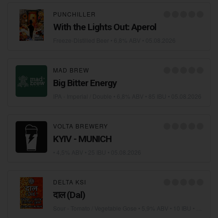
PUNCHILLER
With the Lights Out: Aperol
Freeze-Distilled Beer
• 6,8% ABV •
05.08.2026
MAD BREW
Big Bitter Energy
IPA - Imperial / Double
• 6,8% ABV • 85 IBU •
05.08.2026
VOLTA BREWERY
KYIV - MUNICH
• 4,5% ABV • 25 IBU •
05.08.2026
DELTA KSI
दाल (Dal)
Sour - Tomato / Vegetable Gose
• 5,9% ABV • 10 IBU •
04.08.2