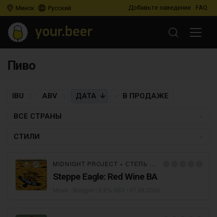
Добавьте заведение
FAQ
Минск
Русский
Пиво
IBU
ABV
ДАТА
В ПРОДАЖЕ
ВСЕ СТРАНЫ
СТИЛИ
MIDNIGHT PROJECT
×
СТЕПЬ И ВЕТЕР
Steppe Eagle: Red Wine BA
Mead - Braggot
• 6,9% ABV •
07.08.2026