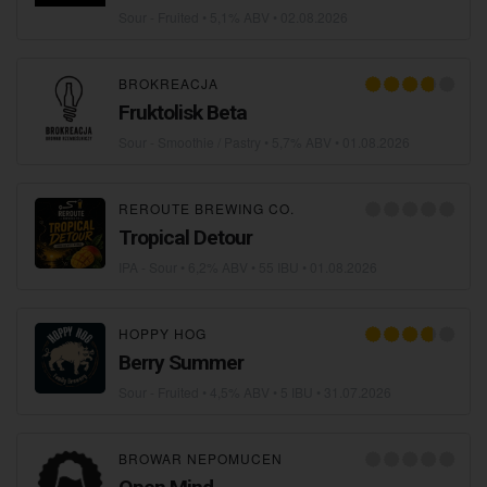
Sour - Fruited
• 5,1% ABV •
02.08.2026
BROKREACJA
Fruktolisk Beta
Sour - Smoothie / Pastry
• 5,7% ABV •
01.08.2026
REROUTE BREWING CO.
Tropical Detour
IPA - Sour
• 6,2% ABV • 55 IBU •
01.08.2026
HOPPY HOG
Berry Summer
Sour - Fruited
• 4,5% ABV • 5 IBU •
31.07.2026
BROWAR NEPOMUCEN