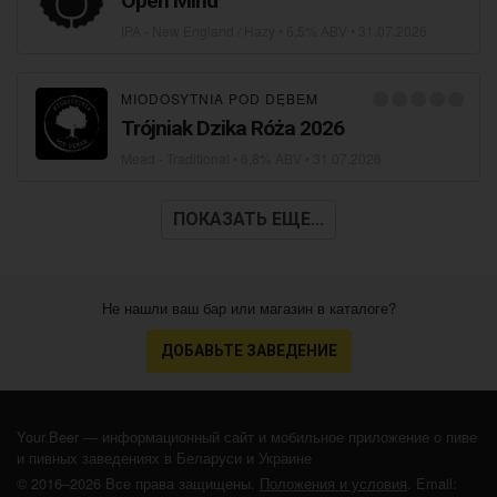
Open Mind
IPA - New England / Hazy
• 6,5% ABV •
31.07.2026
MIODOSYTNIA POD DĘBEM
Trójniak Dzika Róża 2026
Mead - Traditional
• 6,8% ABV •
31.07.2026
ПОКАЗАТЬ ЕЩЕ...
Не нашли ваш бар или магазин в каталоге?
ДОБАВЬТЕ ЗАВЕДЕНИЕ
Your.Beer — информационный сайт и мобильное приложение о пиве
и пивных заведениях в Беларуси и Украине
© 2016–2026 Все права защищены.
Положения и условия
. Email: