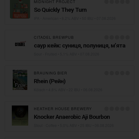
MIDNIGHT PROJECT
So Quickly They Turn
IPA - American
• 6,2% ABV • 50 IBU •
07.08.2026
CITADEL BREWPUB
саур кейк: суниця, полуниця, мʼята
Sour - Fruited
• 5,1% ABV •
07.08.2026
BRAUNING BIER
Rhein (Рейн)
Kölsch
• 4,8% ABV • 22 IBU •
06.08.2026
HEATHER HOUSE BREWERY
Knocker Anaerobic Aji Bourbon
Stout - Coffee
• 5,0% ABV • 25 IBU •
06.08.2026