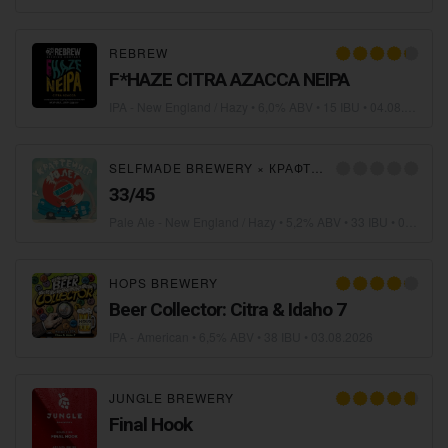
REBREW
F*HAZE CITRA AZACCA NEIPA
IPA - New England / Hazy
• 6,0% ABV • 15 IBU •
04.08.2026
SELFMADE BREWERY
×
КРАФТЕЙНЕР
33/45
Pale Ale - New England / Hazy
• 5,2% ABV • 33 IBU •
04.08.2026
HOPS BREWERY
Beer Collector: Citra & Idaho 7
IPA - American
• 6,5% ABV • 38 IBU •
03.08.2026
JUNGLE BREWERY
Final Hook