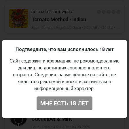
SELFMADE BREWERY
Tomato Method - Indian
Sour - Tomato / Vegetable Gose
• 5,2% ABV • 10 IBU •
04.08.2
SELFMADE BREWERY
Подтвердите, что вам исполнилось 18 лет
Selfmade Helle Weisse
Сайт содержит информацию, не рекомендованную
Wheat Beer - Hefeweizen
• 4,7% ABV • 10 IBU •
04.08.2026
для лиц, не достигших совершеннолетнего
возраста. Сведения, размещённые на сайте, не
REBREW
являются рекламой и носят исключительно
SUPPORT YOUR LOCAL MOSAIC
информационный характер.
IPA - Imperial / Double New England / Hazy
• 6,8% ABV • 20 IBU •
МНЕ ЕСТЬ 18 ЛЕТ
FUNKY FLUID
Cucumber & Mint
Sour - Other
• 4,0% ABV •
04.08.2026