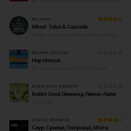
IPA - Imperial / Double
• 6,8% ABV • 100 IBU •
03.08.2026
MALANKA
Mlosć: Talus & Cascade
Pale Ale - American
• 5,5% ABV • 50 IBU •
03.08.2026
BROWAR ARTEZAN
Hop Horizon
IPA - Imperial / Double
• 6,8% ABV •
03.08.2026
ROBIM GOOD BREWERY
Robim Good Лимонад Лимон-Лайм
•
03.08.2026
CITADEL BREWPUB
Саур: Суниця, Полуниця, Мʼята