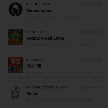
РІВЕНЬ (RIVEN)
Мюнхенське
Lager - Other
• 4,5% ABV •
06.08.2026
FUNKY FLUID
Gelato: Amalfi Drive
Sour - Smoothie / Pastry
• 5,5% ABV •
06.08.2026
BIERBANK
Сhill Pill
IPA - American
• 6,7% ABV • 45 IBU •
05.08.2026
BROWAR CZTERY ŚCIANY
Siesta
Sour - Smoothie / Pastry
• 5,5% ABV •
05.08.2026