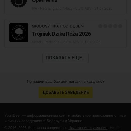
Open Mind
IPA - New England / Hazy
• 6,5% ABV •
31.07.2026
MIODOSYTNIA POD DĘBEM
Trójniak Dzika Róża 2026
Mead - Traditional
• 6,8% ABV •
31.07.2026
ПОКАЗАТЬ ЕЩЕ...
Не нашли ваш бар или магазин в каталоге?
ДОБАВЬТЕ ЗАВЕДЕНИЕ
Your.Beer — информационный сайт и мобильное приложение о пиве
и пивных заведениях в Беларуси и Украине
© 2016–2026 Все права защищены.
Положения и условия
. Email: