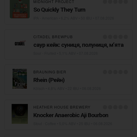
MIDNIGHT PROJECT
So Quickly They Turn
IPA - American
• 6,2% ABV • 50 IBU •
07.08.2026
CITADEL BREWPUB
саур кейк: суниця, полуниця, мʼята
Sour - Fruited
• 5,1% ABV •
07.08.2026
BRAUNING BIER
Rhein (Рейн)
Kölsch
• 4,8% ABV • 22 IBU •
06.08.2026
HEATHER HOUSE BREWERY
Knocker Anaerobic Aji Bourbon
Stout - Coffee
• 5,0% ABV • 25 IBU •
06.08.2026