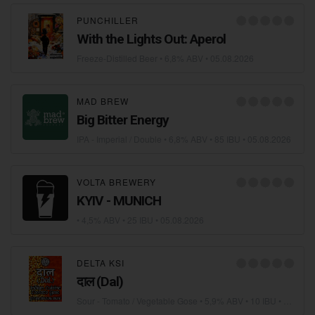
PUNCHILLER
With the Lights Out: Aperol
Freeze-Distilled Beer
• 6,8% ABV •
05.08.2026
MAD BREW
Big Bitter Energy
IPA - Imperial / Double
• 6,8% ABV • 85 IBU •
05.08.2026
VOLTA BREWERY
KYIV - MUNICH
• 4,5% ABV • 25 IBU •
05.08.2026
DELTA KSI
दाल (Dal)
Sour - Tomato / Vegetable Gose
• 5,9% ABV • 10 IBU •
04.08.2