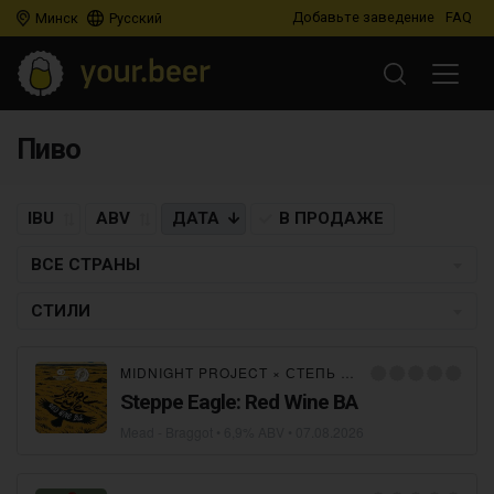
Добавьте заведение
FAQ
Минск
Русский
Пиво
IBU
ABV
ДАТА
В ПРОДАЖЕ
ВСЕ СТРАНЫ
СТИЛИ
MIDNIGHT PROJECT
×
СТЕПЬ И ВЕТЕР
Steppe Eagle: Red Wine BA
Mead - Braggot
• 6,9% ABV •
07.08.2026