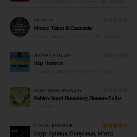
IPA - Imperial / Double
• 6,8% ABV • 100 IBU •
03.08.2026
MALANKA
Mlosć: Talus & Cascade
Pale Ale - American
• 5,5% ABV • 50 IBU •
03.08.2026
BROWAR ARTEZAN
Hop Horizon
IPA - Imperial / Double
• 6,8% ABV •
03.08.2026
ROBIM GOOD BREWERY
Robim Good Лимонад Лимон-Лайм
•
03.08.2026
CITADEL BREWPUB
Саур: Суниця, Полуниця, Мʼята