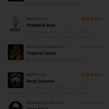
Sour - Fruited
• 5,1% ABV •
02.08.2026
BROKREACJA
Fruktolisk Beta
Sour - Smoothie / Pastry
• 5,7% ABV •
01.08.2026
REROUTE BREWING CO.
Tropical Detour
IPA - Sour
• 6,2% ABV • 55 IBU •
01.08.2026
HOPPY HOG
Berry Summer
Sour - Fruited
• 4,5% ABV • 5 IBU •
31.07.2026
BROWAR NEPOMUCEN