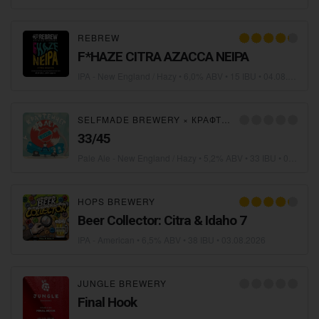
REBREW
F*HAZE CITRA AZACCA NEIPA
IPA - New England / Hazy
• 6,0% ABV • 15 IBU •
04.08.2026
SELFMADE BREWERY
×
КРАФТЕЙНЕР
33/45
Pale Ale - New England / Hazy
• 5,2% ABV • 33 IBU •
04.08.2026
HOPS BREWERY
Beer Collector: Citra & Idaho 7
IPA - American
• 6,5% ABV • 38 IBU •
03.08.2026
JUNGLE BREWERY
Final Hook