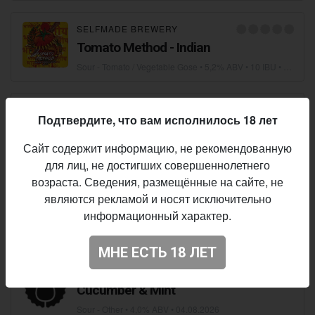
SELFMADE BREWERY
Tomato Method - Indian
Sour - Tomato / Vegetable Gose
• 5,2% ABV • 10 IBU •
04.08.2
SELFMADE BREWERY
Подтвердите, что вам исполнилось 18 лет
Selfmade Helle Weisse
Сайт содержит информацию, не рекомендованную
Wheat Beer - Hefeweizen
• 4,7% ABV • 10 IBU •
04.08.2026
для лиц, не достигших совершеннолетнего
возраста. Сведения, размещённые на сайте, не
REBREW
являются рекламой и носят исключительно
SUPPORT YOUR LOCAL MOSAIC
информационный характер.
IPA - Imperial / Double New England / Hazy
• 6,8% ABV • 20 IBU •
МНЕ ЕСТЬ 18 ЛЕТ
FUNKY FLUID
Cucumber & Mint
Sour - Other
• 4,0% ABV •
04.08.2026