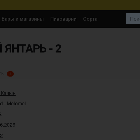
Поиск:
Бары и магазины
Пивоварни
Сорта
ЯНТАРЬ - 2
ТЬ
4
 Качын
d - Melomel
%
06.2026
02