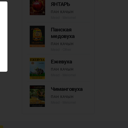
ЯНТАРЬ
ПАН КАЧЫН
Mead - Melomel
Панская
медовуха
ПАН КАЧЫН
Mead - Other
Ежевуха
ПАН КАЧЫН
Mead - Melomel
Чиманговуха
ПАН КАЧЫН
Mead - Melomel