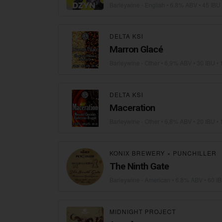
Barleywine - English
• 6,8% ABV • 45 IBU
DELTA KSI
Marron Glacé
Barleywine - Other
• 6,9% ABV • 30 IBU •
DELTA KSI
Maceration
Barleywine - Other
• 6,8% ABV • 20 IBU •
KONIX BREWERY
×
PUNCHILLER
The Ninth Gate
Barleywine - American
• 6,8% ABV • 60 I
MIDNIGHT PROJECT