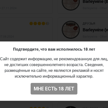
Barleywine (
 •
27.11.2024
Barleywine - Other
ДРУЗЬЯ
Barleywine (w
27.08.2024
Barleywine - Other
Подтвердите, что вам исполнилось 18 лет
SOZHSKI BEER
Marchioly
Сайт содержит информацию, не рекомендованную для лиц,
не достигших совершеннолетнего возраста. Сведения,
 •
27.08.2024
Barleywine - Other
размещённые на сайте, не являются рекламой и носят
исключительно информационный характер.
MIDNIGHT PRO
Loki
МНЕ ЕСТЬ 18 ЛЕТ
IBU •
18.02.2024
Barleywine - Engli