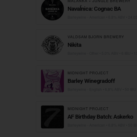
MALANKA
×
JUNGLE BREWERY
Navaĺnica: Cognac BA
Barleywine - American
• 6,8% ABV •
24.0
VALDSAM BJORN BREWERY
Nikita
Barleywine - Other
• 5,0% ABV • 6 IBU •
1
MIDNIGHT PROJECT
Barley Winegradoff
Barleywine - English
• 6,8% ABV • 50 IBU
MIDNIGHT PROJECT
AF Birthday Batch: Askerko
Barleywine - American
• 6,8% ABV • 50 I