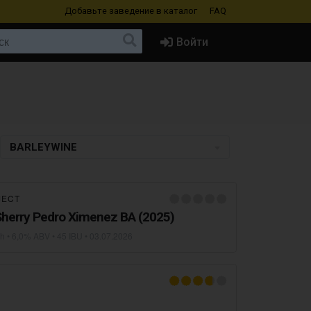
Добавьте заведение
в каталог
FAQ
Войти
BARLEYWINE
JECT
Dzyń-Dzyń: Sherry Pedro Ximenez BA (2025)
sh
• 6,0% ABV • 45 IBU •
03.07.2026