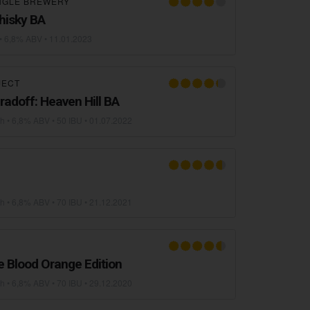
NGLE BREWERY
hisky BA
• 6,8% ABV •
11.01.2023
JECT
radoff: Heaven Hill BA
sh
• 6,8% ABV • 50 IBU •
01.07.2022
sh
• 6,8% ABV • 70 IBU •
21.12.2021
 Blood Orange Edition
sh
• 6,8% ABV • 70 IBU •
29.12.2020