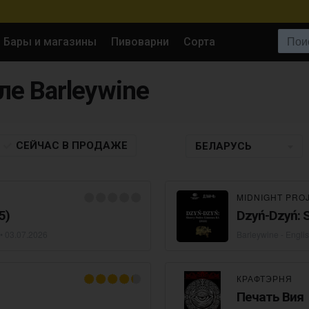
Поиск:
Бары и магазины
Пивоварни
Сорта
иле Barleywine
СЕЙЧАС
В ПРОДАЖЕ
БЕЛАРУСЬ
MIDNIGHT PRO
5)
 •
03.07.2026
Barleywine - Engli
КРАФТЭРНЯ
Печать Вия