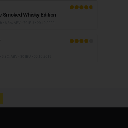
e Smoked Whisky Edition
sh
• 6,8% ABV • 70 IBU •
29.12.2020
Y
• 6,8% ABV • 30 IBU •
05.10.2019