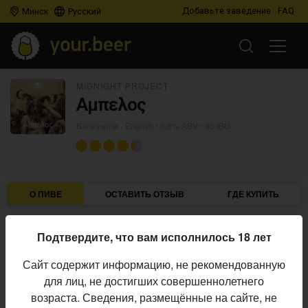
Добавьте заведение
FAQ
Минск
Русский
MIDNIGHT PROJECT
Aμπελος
Barleywine - English
• 6,8% ABV • 45 IBU
О ПИВЕ
ОСТАВИТЬ ОТЗЫВ
ГДЕ КУПИТЬ
Midnight Project
Пивоварня:
Подтвердите, что вам исполнилось 18 лет
Barleywine - English
Стиль:
Сайт содержит информацию, не рекомендованную
6,8%
Алкоголь:
для лиц, не достигших совершеннолетнего
45 IBU
Горечь:
возраста. Сведения, размещённые на сайте, не
Начало