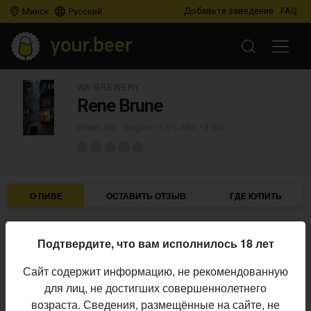
Добавьте заведение
FAQ
Минск
Русский
WA BREWERY
Rene Brune
Brown Ale - Belgian
• 5,8% ABV • 9 IBU
О ПИВЕ
ОСТАВИТЬ ОТЗЫВ
ГДЕ КУПИТЬ
WA Brewery
Пивоварня:
Подтвердите, что вам исполнилось 18 лет
Brown Ale - Belgian
Стиль:
Сайт содержит информацию, не рекомендованную
14,0%
Плотность:
для лиц, не достигших совершеннолетнего
5,8%
Алкоголь:
возраста. Сведения, размещённые на сайте, не
9 IBU
Горечь: