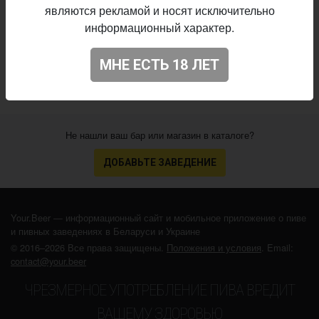
являются рекламой и носят исключительно
Начало
информационный характер.
17.04.2024
выпуска:
N/A
Оценка:
МНЕ ЕСТЬ 18 ЛЕТ
Не нашли ваш бар или магазин в каталоге?
ДОБАВЬТЕ ЗАВЕДЕНИЕ
Your.Beer — информационный сайт и мобильное приложение о пиве
и пивных заведениях в Беларуси и Украине
© 2016–2026 Все права защищены.
Положения и условия
. Email:
contact@your.beer
ЧРЕЗМЕРНОЕ УПОТРЕБЛЕНИЕ ПИВА ВРЕДИТ
ВАШЕМУ ЗДОРОВЬЮ