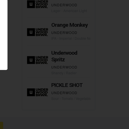
UNDERWOOD
Lager - American Light
Orange Monkey
UNDERWOOD
IPA - Imperial / Double New England / Hazy
Underwood
Spritz
UNDERWOOD
Shandy / Radler
PICKLE SHOT
UNDERWOOD
Sour - Tomato / Vegetable Gose