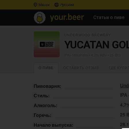
Минск
Русский
Статьи о пиве
UNDERWOOD BREWERY
YUCATAN GO
IPA - Milkshake
• 4,7% ABV • 25 IBU
О ПИВЕ
ОСТАВИТЬ ОТЗЫВ
ГДЕ КУПИ
Und
Пивоварня:
IPA 
Стиль:
4,7
Алкоголь:
25 
Горечь:
28.
Начало выпуска: