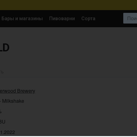
Поиск:
Бары и магазины
Пивоварни
Сорта
LD
ТЬ
erwood Brewery
- Milkshake
%
IBU
11.2022