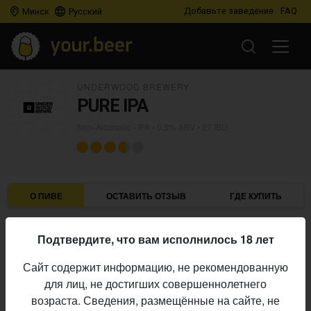
Добавьте заведение
FAQ
Минск
Русский
UNDERWOOD BREWERY
PURE IPA
Non-Alcoholic - IPA
• 0,5% ABV • 27 IBU
О ПИВЕ
ОСТАВИТЬ ОТЗЫВ
ГДЕ КУПИТЬ
Underwood Brewery
Пивоварня:
Подтвердите, что вам исполнилось 18 лет
Non-Alcoholic - IPA
Стиль:
Сайт содержит информацию, не рекомендованную
0,5%
Алкоголь:
для лиц, не достигших совершеннолетнего
27 IBU
Горечь:
возраста. Сведения, размещённые на сайте, не
Начало