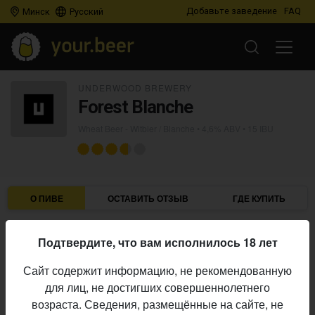
Добавьте заведение
FAQ
Минск
Русский
UNDERWOOD BREWERY
Forest Blanche
Wheat Beer - Witbier / Blanche
• 4,6% ABV • 15 IBU
О ПИВЕ
ОСТАВИТЬ ОТЗЫВ
ГДЕ КУПИТЬ
Underwood Brewery
Пивоварня:
Подтвердите, что вам исполнилось 18 лет
Wheat Beer - Witbier / Blanche
Стиль:
Сайт содержит информацию, не рекомендованную
4,6%
Алкоголь:
для лиц, не достигших совершеннолетнего
15 IBU
Горечь:
возраста. Сведения, размещённые на сайте, не
Начало