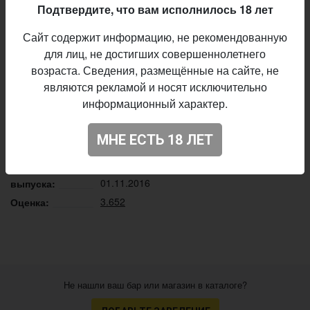
хмельными и характерными солодовыми нотами.
Подтвердите, что вам исполнилось 18 лет
Описание производителя
Сайт содержит информацию, не рекомендованную
для лиц, не достигших совершеннолетнего
Ципа
Пивоварня:
возраста. Сведения, размещённые на сайте, не
Belgian Blonde
Стиль:
являются рекламой и носят исключительно
6,8%
Алкоголь:
информационный характер.
27 IBU
Горечь:
Cascade, Chinook
Хмель:
МНЕ ЕСТЬ 18 ЛЕТ
постоянный выпуск
Производство:
Начало
01.11.2016
выпуска:
3.652
Оценка:
Не нашли ваш бар или магазин в каталоге?