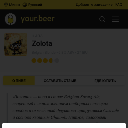
Добавьте заведение
FAQ
Минск
Русский
ЦИПА
Zolota
Belgian Blonde
• 6,8% ABV • 27 IBU
О ПИВЕ
ОСТАВИТЬ ОТЗЫВ
ГДЕ КУПИТЬ
«Золота» — пиво в стиле Belgium Strong Ale,
сваренный с использованием отборных немецких
солодов и охмелённый фруктово-цитрусовым Cascade
и сосново-хвойным Chinook. Питкое, солодовый-
ориентированное пиво с интересными хвойно-