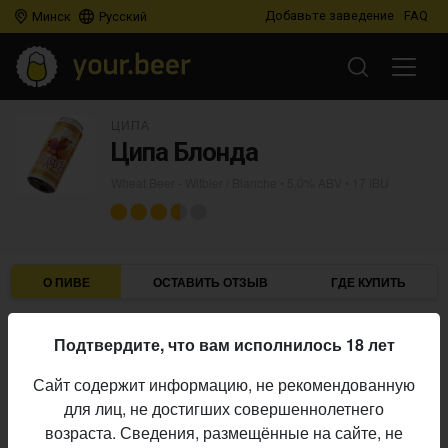
Добавьте заведение
FAQ
Минск
Русский
ЦИПА
Ципа Блонда
Wheat Beer - Witbier / Blanche
• 5,0% ABV • 17 IBU
О ПИВЕ
ОСТАВИТЬ ОТЗЫВ
ГДЕ КУПИТЬ
Ципа
Пивоварня:
Подтвердите, что вам исполнилось 18 лет
Wheat Beer - Witbier / Blanche
Стиль:
Сайт содержит информацию, не рекомендованную
5,0%
Алкоголь:
для лиц, не достигших совершеннолетнего
17 IBU
Горечь:
возраста. Сведения, размещённые на сайте, не
Начало