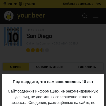
Добавьте заведение
FAQ
Минск
Русский
TRYE BEER
San Diego
California Common
• 5,5% ABV • 30 IBU
О ПИВЕ
ОСТАВИТЬ ОТЗЫВ
ГДЕ КУПИТЬ
Trye Beer
Пивоварня:
Подтвердите, что вам исполнилось 18 лет
California Common
Стиль:
Сайт содержит информацию, не рекомендованную
5,5%
Алкоголь:
для лиц, не достигших совершеннолетнего
30 IBU
Горечь:
возраста. Сведения, размещённые на сайте, не
Начало