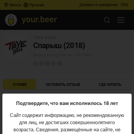
Добавьте заведение
FAQ
Минск
Русский
TRYE BEER
Спарыш (2018)
Belgian Strong Dark Ale
• 6,8% ABV
О ПИВЕ
ОСТАВИТЬ ОТЗЫВ
ГДЕ КУПИТЬ
Trye Beer
Пивоварня:
Подтвердите, что вам исполнилось 18 лет
Belgian Strong Dark Ale
Стиль:
Сайт содержит информацию, не рекомендованную
6,8%
Алкоголь:
для лиц, не достигших совершеннолетнего
Начало
возраста. Сведения, размещённые на сайте, не
24.06.2023
выпуска: