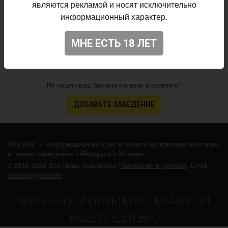
являются рекламой и носят исключительно
25.05.2022
выпуска:
информационный характер.
4.141
Оценка:
МНЕ ЕСТЬ 18 ЛЕТ
Не нашли ваш бар или магазин в каталоге?
ДОБАВЬТЕ ЗАВЕДЕНИЕ
Your.Beer — информационный сайт и мобильное приложение о пиве
и пивных заведениях в Беларуси и Украине
© 2016–2026 Все права защищены.
Положения и условия
. Email:
contact@your.beer
ЧРЕЗМЕРНОЕ УПОТРЕБЛЕНИЕ ПИВА ВРЕДИТ
ВАШЕМУ ЗДОРОВЬЮ