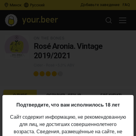
Добавьте заведение
FAQ
Минск
Русский
ON THE BONES
Rosé Aronia. Vintage
2019/2021
Cider - Rosé
• 5,0% ABV
О ПИВЕ
ОСТАВИТЬ ОТЗЫВ
ГДЕ КУПИТЬ
Подтвердите, что вам исполнилось 18 лет
On the Bones
Пивоварня:
Сайт содержит информацию, не рекомендованную
Cider - Rosé
Стиль:
для лиц, не достигших совершеннолетнего
5,0%
Алкоголь:
возраста. Сведения, размещённые на сайте, не
Начало