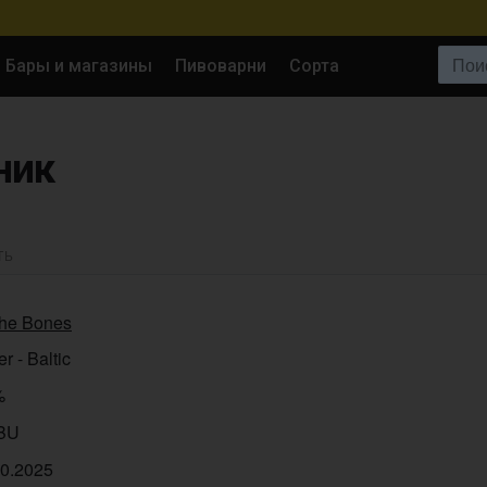
Поиск:
Бары и магазины
Пивоварни
Сорта
ник
ТЬ
the Bones
er - Baltic
%
IBU
10.2025