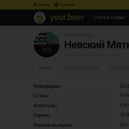
Минск
Русский
Статьи о пиве
ON THE BONES
Невский Мят
Porter - Baltic
• 6,8% ABV • 20 IBU
О ПИВЕ
ОСТАВИТЬ ОТЗЫВ
ГДЕ КУПИ
On 
Пивоварня:
Port
Стиль:
6,8
Алкоголь:
20 
Горечь:
22.
Начало выпуска: