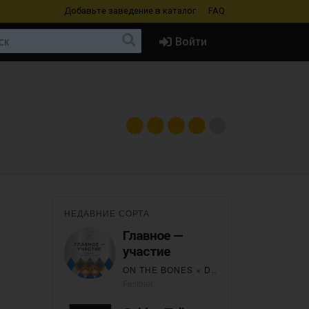
Добавьте заведение
в каталог
FAQ
Войти
НЕДАВНИЕ СОРТА
Главное —
участие
ON THE BONES
×
DIETA
Festbier