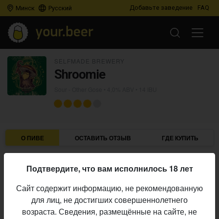
Добавьте заведение
FAQ
Минск
Русский
SELFMADE BREWERY
Shroomie
Sour - Other Gose
• 4,0% ABV • 14 IBU
О ПИВЕ
ОСТАВИТЬ ОТЗЫВ
ГДЕ КУПИТЬ
Selfmade Brewery
Пивоварня:
Подтвердите, что вам исполнилось 18 лет
Sour - Other Gose
Стиль:
Сайт содержит информацию, не рекомендованную
4,0%
Алкоголь:
для лиц, не достигших совершеннолетнего
14 IBU
Горечь:
возраста. Сведения, размещённые на сайте, не
Начало