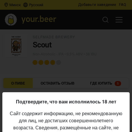
Добавьте заведение
FAQ
Минск
Русский
SELFMADE BREWERY
Scout
Non-Alcoholic - IPA
• 0,5% ABV • 38 IBU
О ПИВЕ
ОСТАВИТЬ ОТЗЫВ
ГДЕ КУПИТЬ
5
Selfmade Brewery
Пивоварня:
Подтвердите, что вам исполнилось 18 лет
Non-Alcoholic - IPA
Стиль:
Сайт содержит информацию, не рекомендованную
0,5%
Алкоголь:
для лиц, не достигших совершеннолетнего
38 IBU
Горечь:
возраста. Сведения, размещённые на сайте, не
Начало