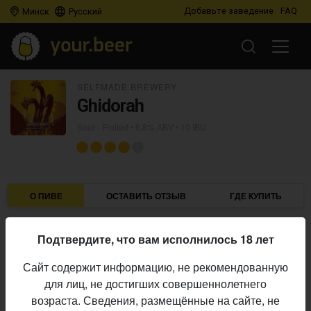
Добавьте заведение
FAQ
Минск
Русский
SELFMADE BREWERY
Ghidorah
Sour - Fruited
• 6,8% ABV • 10 IBU
О ПИВЕ
ОСТАВИТЬ ОТЗЫВ
ГДЕ КУПИТЬ
Selfmade Brewery
Пивоварня:
Подтвердите, что вам исполнилось 18 лет
Sour - Fruited
Стиль:
Сайт содержит информацию, не рекомендованную
6,8%
Алкоголь:
для лиц, не достигших совершеннолетнего
10 IBU
Горечь:
возраста. Сведения, размещённые на сайте, не
Начало