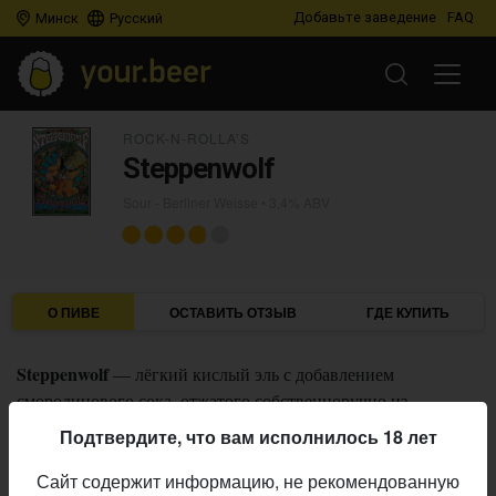
Добавьте заведение
FAQ
Минск
Русский
ROCK-N-ROLLA’S
Steppenwolf
Sour - Berliner Weisse
• 3,4% ABV
О ПИВЕ
ОСТАВИТЬ ОТЗЫВ
ГДЕ КУПИТЬ
Steppenwolf
— лёгкий кислый эль с добавлением
смородинового сока, отжатого собственноручно из
фермерской пружанской смородины.
Подтвердите, что вам исполнилось 18 лет
Rock-n-Rolla’s
Пивоварня:
Сайт содержит информацию, не рекомендованную