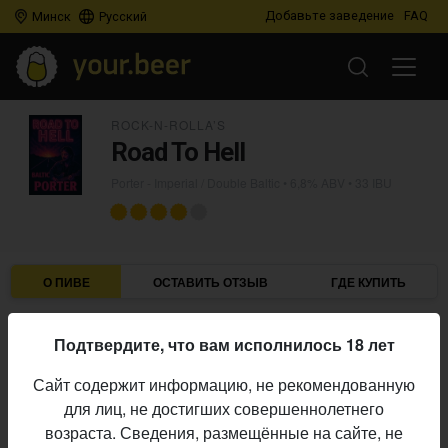
Добавьте заведение
FAQ
Минск
Русский
ROCK-N-ROLLA’S
Road To Hell
Porter - Imperial / Double Baltic
• 6,8% ABV • 33 IBU
О ПИВЕ
ОСТАВИТЬ ОТЗЫВ
ГДЕ КУПИТЬ
Rock-n-Rolla’s
Пивоварня:
Подтвердите, что вам исполнилось 18 лет
Porter - Imperial / Double Baltic
Стиль:
Сайт содержит информацию, не рекомендованную
6,8%
Алкоголь:
для лиц, не достигших совершеннолетнего
33 IBU
Горечь:
возраста. Сведения, размещённые на сайте, не
Начало