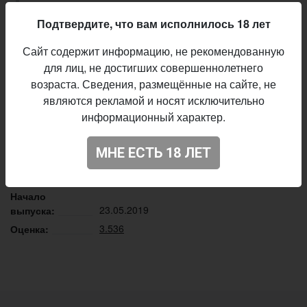
разрешение на использование их названия.
Естественно эти весёлые панки с удовольствием
Подтвердите, что вам исполнилось 18 лет
позволили нам взять его. Ну что ж, пробуйте,
Сайт содержит информацию, не рекомендованную
пишите комментарии, ставьте оценки и не
для лиц, не достигших совершеннолетнего
забывайте об умеренном потреблении
возраста. Сведения, размещённые на сайте, не
Описание производителя
являются рекламой и носят исключительно
информационный характер.
Rock-n-Rolla’s
Пивоварня:
Pilsner - Czech / Bohemian
Стиль:
МНЕ ЕСТЬ 18 ЛЕТ
5,0%
Алкоголь:
42 IBU
Горечь:
Начало
23.05.2019
выпуска:
3.536
Оценка: