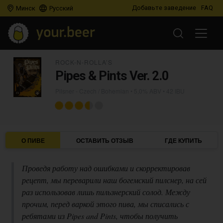
Добавьте заведение
FAQ
Минск
Русский
ROCK-N-ROLLA’S
Pipes & Pints Ver. 2.0
Pilsner - Czech / Bohemian
• 5,0% ABV • 42 IBU
О ПИВЕ
ОСТАВИТЬ ОТЗЫВ
ГДЕ КУПИТЬ
Проведя работу над ошибками и скорректировав
рецепт, мы переварили наш богемский пилснер, на сей
раз использовав лишь пильзнерский солод. Между
прочим, перед варкой этого пива, мы списались с
ребятами из Pipes and Pints, чтобы получить