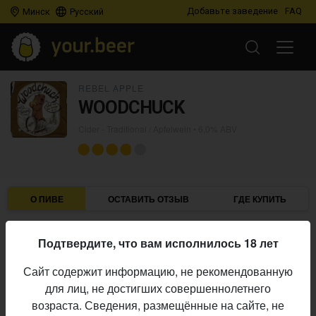
Добавьте заведение
FAQ
Минск
Русский
REBEL APPLE
WOODCHUCK
Cider - Traditional / Apfelwein
• 6,0% ABV
О ПИВЕ
ОСТАВИТЬ ОТЗЫВ
ГДЕ КУПИТЬ
Rebel Apple
Пивоварня:
Подтвердите, что вам исполнилось 18 лет
Cider - Traditional / Apfelwein
Стиль:
Сайт содержит информацию, не рекомендованную
6,0%
Алкоголь:
для лиц, не достигших совершеннолетнего
Начало
возраста. Сведения, размещённые на сайте, не
02.09.2023
выпуска: