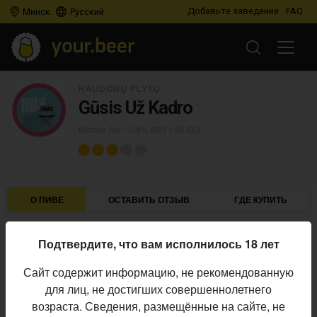
Добавьте заведение
FAQ
Минск
Русский
RAUDONŲ PLYTŲ
Gūsis Už Kadro
Blonde Ale
• 5,4% ABV • 38 IBU
О ПИВЕ
ОСТАВИТЬ ОТЗЫВ
ГДЕ КУПИТЬ
Raudonų Plytų
Пивоварня:
Подтвердите, что вам исполнилось 18 лет
Blonde Ale
Стиль:
Сайт содержит информацию, не рекомендованную
5,4%
Алкоголь:
для лиц, не достигших совершеннолетнего
38 IBU
Горечь:
возраста. Сведения, размещённые на сайте, не
Начало