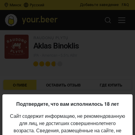
Добавьте заведение
FAQ
Минск
Русский
RAUDONŲ PLYTŲ
Aklas Binoklis
IPA - American
• 5,5% ABV
О ПИВЕ
ОСТАВИТЬ ОТЗЫВ
ГДЕ КУПИТЬ
Raudonų Plytų
Пивоварня:
Подтвердите, что вам исполнилось 18 лет
IPA - American
Стиль:
Сайт содержит информацию, не рекомендованную
5,5%
Алкоголь:
для лиц, не достигших совершеннолетнего
Начало
возраста. Сведения, размещённые на сайте, не
06.08.2020
выпуска: