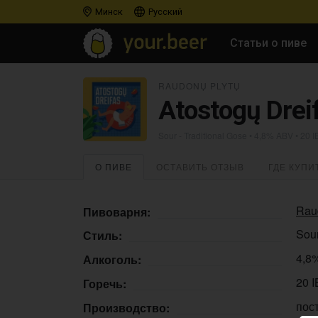
Минск
Русский
Статьи о пиве
RAUDONŲ PLYTŲ
Atostogų Drei
Sour - Traditional Gose
• 4,8% ABV • 20 
О ПИВЕ
ОСТАВИТЬ ОТЗЫВ
ГДЕ КУПИ
Rau
Пивоварня:
Sour
Стиль:
4,8
Алкоголь:
20 
Горечь:
пос
Производство: