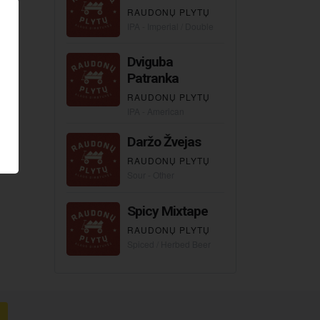
RAUDONŲ PLYTŲ
IPA - Imperial / Double
Dviguba
Patranka
RAUDONŲ PLYTŲ
IPA - American
Daržo Žvejas
RAUDONŲ PLYTŲ
Sour - Other
Spicy Mixtape
RAUDONŲ PLYTŲ
Spiced / Herbed Beer