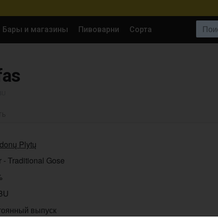
Поиск:
Бары и магазины
Пивоварни
Сорта
fas
IBU
ТЬ
donų Plytų
 - Traditional Gose
%
IBU
тоянный выпуск