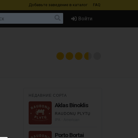
Добавьте заведение
в каталог
FAQ
Войти
НЕДАВНИЕ СОРТА
Aklas Binoklis
RAUDONŲ PLYTŲ
IPA - American
Porto Bortai