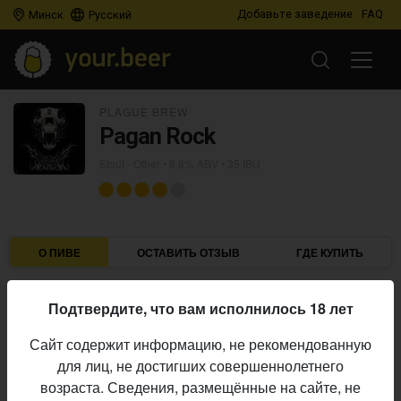
Добавьте заведение
FAQ
Минск
Русский
PLAGUE BREW
Pagan Rock
Stout - Other
• 6,8% ABV • 35 IBU
О ПИВЕ
ОСТАВИТЬ ОТЗЫВ
ГДЕ КУПИТЬ
Plague Brew
Пивоварня:
Подтвердите, что вам исполнилось 18 лет
Stout - Other
Стиль:
Сайт содержит информацию, не рекомендованную
6,8%
Алкоголь:
для лиц, не достигших совершеннолетнего
35 IBU
Горечь:
возраста. Сведения, размещённые на сайте, не
Начало