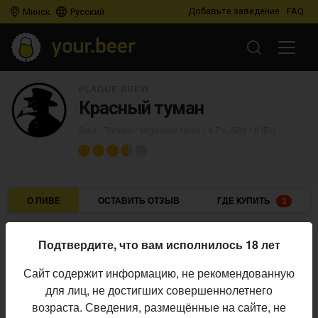
Добавьте заведение
FAQ
Минск
Русский
PLAGUE BREW
Красный туман
Sour - Tomato / Vegetable Gose
• 4,7% ABV • 8 IBU
О ПИВЕ
ОСТАВИТЬ ОТЗЫВ
ГДЕ КУПИТЬ
2
Plague Brew
Пивоварня:
Подтвердите, что вам исполнилось 18 лет
Sour - Tomato / Vegetable Gose
Стиль:
Сайт содержит информацию, не рекомендованную
4,7%
Алкоголь:
для лиц, не достигших совершеннолетнего
8 IBU
Горечь:
возраста. Сведения, размещённые на сайте, не
Начало